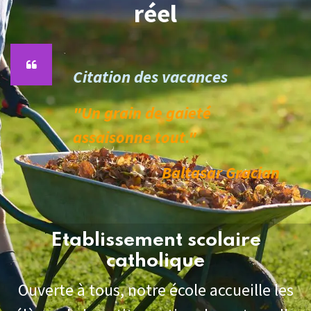
réel
Citation des vacances
"Un grain de gaieté
assaisonne tout.
"
Baltasar Gracian
Etablissement scolaire
catholique
Ouverte à tous, notre école accueille les